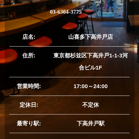
03-6304-3775
店名:
山喜多下高井戸店
住所:
東京都杉並区下高井戸1-1-3河
合ビル1F
営業時間:
17:00～24:00
定休日:
不定休
最寄り駅:
下高井戸駅